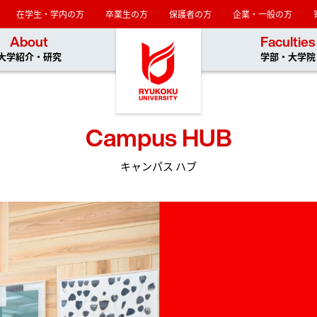
在学生・学内の方
卒業生の方
保護者の方
企業・一般の方
龍谷大学
About
Faculties
大学紹介・研究
学部・大学院
Campus HUB
キャンパス ハブ