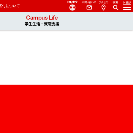
Language
Contact
Access
MENU
寄付について
 You, Unlimited
Campus Life
学生生活・就職支援