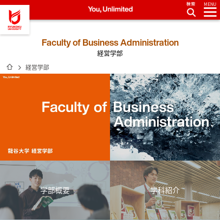
MENU
龍谷大学 You, Unlimited
Faculty of Business Administration
経営学部
ホーム
経営学部
学部概要
学科紹介