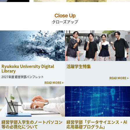
Close Up
クローズアップ
Ryukoku University Digital
活躍学生特集
Library
2027年度 経営学部パンフレット
READ MORE >
READ MORE >
経営学部入学生のノートパソコン
経営学部「データサイエンス・AI
等の必携化について
応用基礎プログラム」