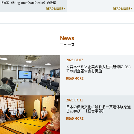
BYOD（Bring Your Own Device）の推奨
READ MORE >
READ MORE >
News
ニュース
2026.08.07
＜宮本ゼミ＞企業の新入社員研修につい
ての調査報告会を実施
READ MORE
2026.07.31
日本の伝統文化に触れる―茶道体験を通
じた学び―【経営学部】
READ MORE