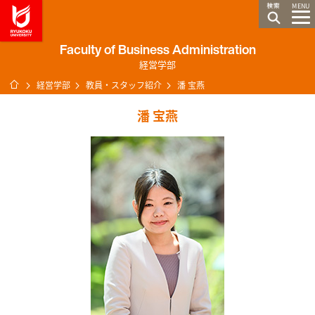
龍谷大学 You, Unlimited
MENU
Faculty of Business Administration
経営学部
ホーム
経営学部
教員・スタッフ紹介
潘 宝燕
潘 宝燕