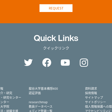
REQUEST
Quick Links
クイックリンク
Twitter
Facebook
YouTube
Instag
情報
龍谷大学基本構想400
資料請求
紹介・研究
認証評価
採用情報
所・研究センター
サイトマップ
センター
researchmap
サイトポリシー
・大学院
教員データベース
個人情報保護への取
生活・就職支援
メディア登場一覧
アクセシビリティに