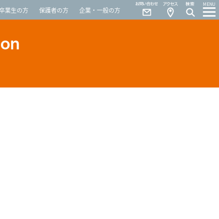
Contact
Access
MENU
卒業生の方
保護者の方
企業・一般の方
ion