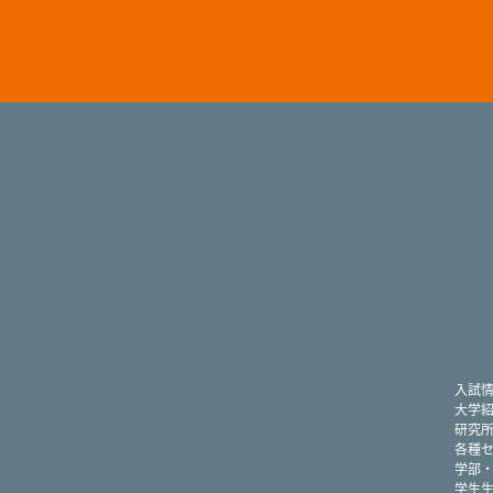
入試
大学
研究
各種
学部
学生