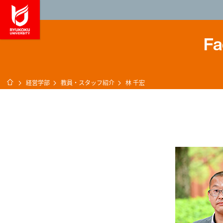
龍谷大学 You, Unl
Fa
ホーム
経営学部
教員・スタッフ紹介
林 千宏