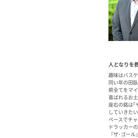
人となりを
趣味はバスケ
同い年の田臥
県全てをマイ
喜ばれるお土
座右の銘は｢
していきたい
ペースでチャ
ドラッカーの
『ザ･ゴール