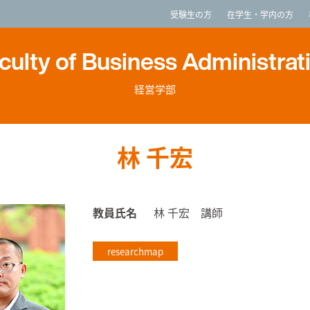
imited
受験生の方
在学生・学内の方
culty of Business Administrat
経営学部
林 千宏
教員氏名
林 千宏 講師
researchmap