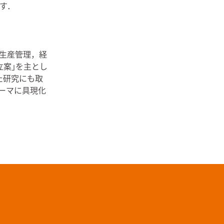
す．
生産管理，経
立案｣を主とし
た研究にも取
ーマに具現化