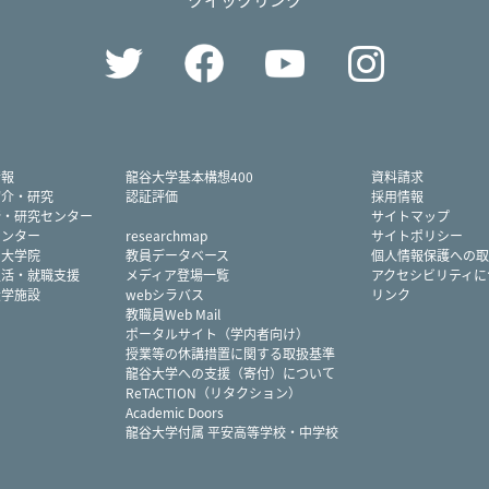
Twitter
Facebook
YouTube
Instag
情報
龍谷大学基本構想400
資料請求
紹介・研究
認証評価
採用情報
所・研究センター
サイトマップ
センター
researchmap
サイトポリシー
・大学院
教員データベース
個人情報保護への取
生活・就職支援
メディア登場一覧
アクセシビリティに
大学施設
webシラバス
リンク
教職員Web Mail
ポータルサイト（学内者向け）
授業等の休講措置に関する取扱基準
龍谷大学への支援（寄付）について
ReTACTION（リタクション）
Academic Doors
龍谷大学付属 平安高等学校・中学校