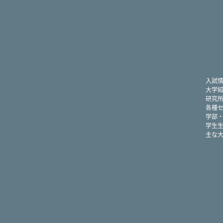
入試
大学
研究
各種
学部
学生
主な