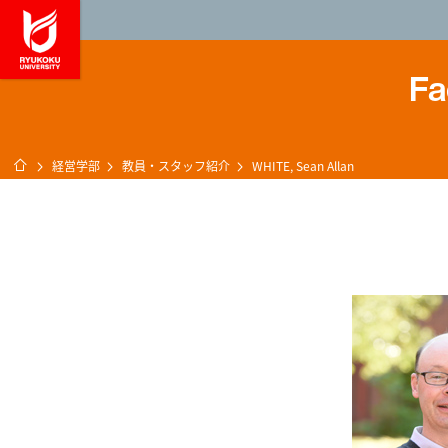
龍谷大学 You, Unl
Fa
ホーム
経営学部
教員・スタッフ紹介
WHITE, Sean Allan