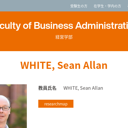
imited
受験生の方
在学生・学内の方
culty of Business Administrat
経営学部
WHITE, Sean Allan
教員氏名
WHITE, Sean Allan
researchmap